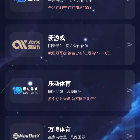
相关推荐
北方区域
微信咨询
返回顶部
包机
覆顶缠绕膜机
协作码垛机
猜你想搜
金属检测机
金属异物检测机
生产线成套设备