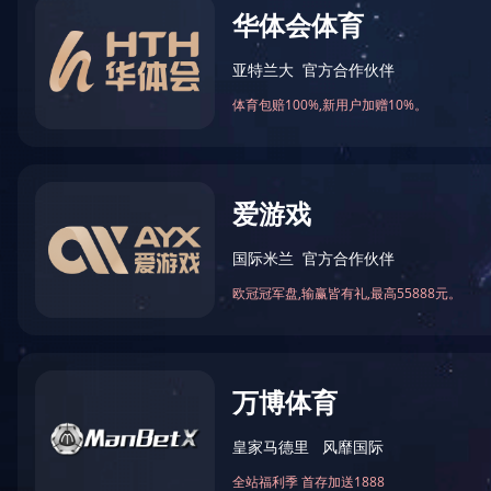
自动灌装机组
→
→
自动流水线组
→
成套设备
→
分类:
全
行业包装方案
→
包装重量:
全
包装袋形:
全
适用行业:
全
服务热线：
13902302343
新闻推荐