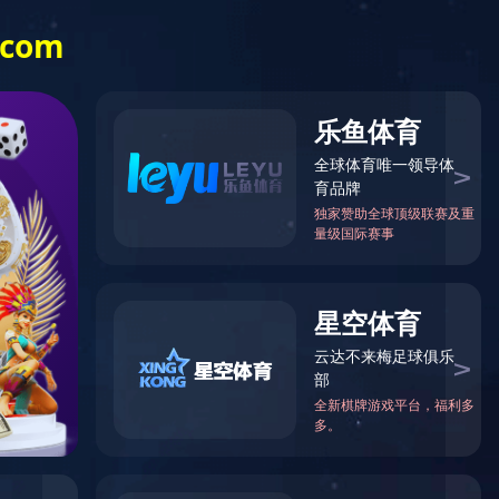
新闻资讯
联系我们
1
2