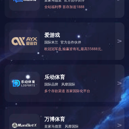
制系统
立式包装机组
给
立式粉剂包装机组
给
立式颗粒包装机组
给
立式线性秤包装机组
给
立式组合秤包装机组
给
立式液体制袋包装机组
公司地址：广东省广州市番禺区石碁镇聚利智造园4栋 C
开云官方端网站登录入口
|
星空体育·（中国）官方网站
|
米兰体育
|
华体
会体育
|
开云电子
|
米兰体育
|
开云网页版登录入口
|
开云网页版页面登
录
|
开云体育
|