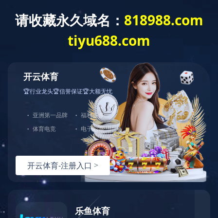
全部分类
开云(中国)
产品中心
您当前的位置：
开云(中国)
>
技术支持
>
荣誉资质
产品推荐