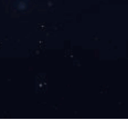
立式包装机组
给
立式粉剂包装机组
给
立式颗粒包装机组
给
立式线性秤包装机组
给
立式组合秤包装机组
给
立式液体制袋包装机组
公司地址：广东省广州市番禺区石碁镇聚利智造园4栋 C
开云官方端网站登录入口
|
星空体育·（中国）官方网站
|
米兰体育
|
华体
会体育
|
开云电子
|
米兰体育
|
开云网页版登录入口
|
开云网页版页面登