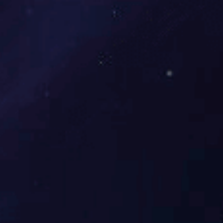
我们提供全方位服务保障：
24小时快速响应机制
全国30个服务网点覆盖
客户满意度达98.5%
设备维护承诺