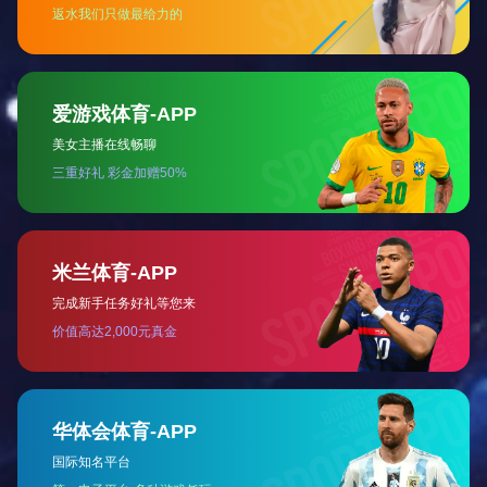
南方区域
我们建立了严格的质量管控体系：
ISO9001质量管理体系认证
北方区域
关键零部件进口率达85%
每台设备出厂前72小时连续测试
微信咨询
产品合格率长期保持在99.8%以上
返回顶部