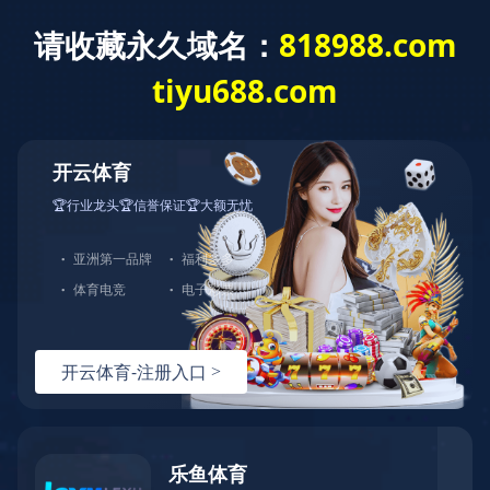
全部分类
开云(中国)
产品中心
您当前的位置：
开云(中国)
>
关于我们
>
企业文化
企业宗旨
汇世界精工之精华，造就民族工业为己任
引进国际先进技术与工艺标准