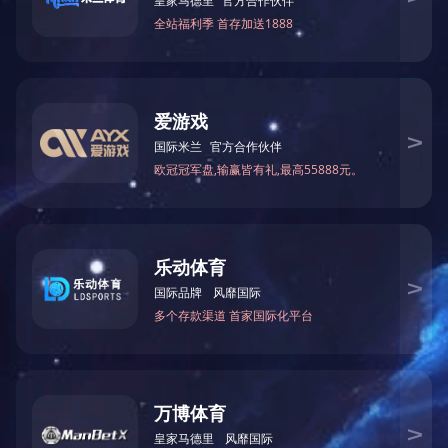
北方区域
粉料包装常见
问题一站式解
决：迈驰四边
微信咨询
MC1100线性秤包装机
迈驰自动称重
返回顶部
包装机：高精
度自动定量称
迈驰源头厂家
全自动给袋式
颗粒包装机