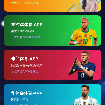
设备简介：
该机组是由一台1100立式充填包装机、组合秤和斗式提升
制元器件均采用国际知名品牌，性能可靠。先进的设计理念保
设备参数：
设备型号：MC1100
袋长范围L×W(mm)：(300～650)×(300～535)
可包装袋型：枕式袋、插脚袋、冲孔袋、手提袋、盒式袋等
计量范围(g)：5000～15000
计量精度：±0.2%～0.5%
包装速度(包/分)：10～50