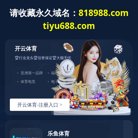
全部分类
开云(中国)
产品中心
您当前的位置：
开云(中国)
>
行业包装方案
>
农业行业