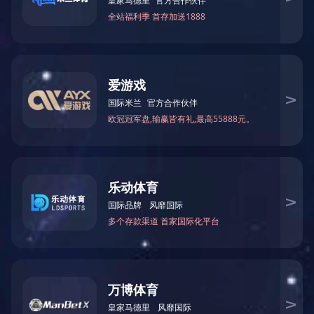
相关推荐
建材包装机
小型小袋粉末包装机
猜你想搜
建材包装机
腻子粉包装机
粘合剂包装机生产厂家