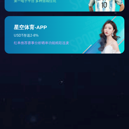
MCGD8-300给袋式粉
机组
立式包装机组
给
立式粉剂包装机组
给
立式颗粒包装机组
给
立式线性秤包装机组
给