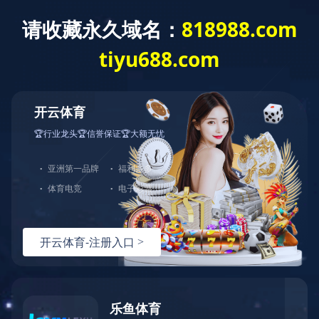
全部分类
开云(中国)
产品中心
您当前的位置：
开云(中国)
>
给袋包装机组
立式包装机组
→
给袋包装机组
→
重袋包装机组
→
多列包装机组
→
开云官方版网站登录入口