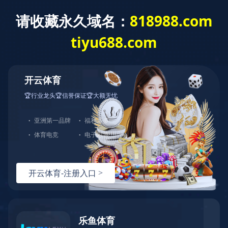
全部分类
开云(中国)
产品中心
您当前的位置：
开云(中国)
>
行业包装方案
>
化工行业