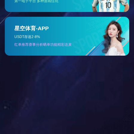
包装速度(包/分)：1.5～2
袋子尺寸(毫米)：L:500～1000
袋子材质：牛皮纸复膜袋、编织袋、塑料袋、编织袋等