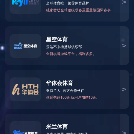
自动流水线组
成套设备
行业包装方案
荣誉资质
视频中心
新闻资讯
客户案例