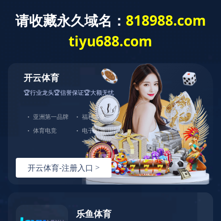
全部分类
开云(中国)
产品中心
立式包装机组
给袋包装机组
重袋包装机组
多列包装机组
开云官方版网站登录入口
自动灌装机组