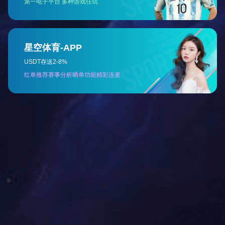
适用袋型：自立袋、拉链袋、斜嘴自立袋、平面袋
袋宽调节：自动调节