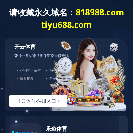
全部分类
开云(中国)
产品中心
您当前的位置：
开云(中国)
>
给袋包装机组
>
给袋式组合秤包装机组
立式包装机组
→
给袋包装机组
→
重袋包装机组
→
多列包装机组
→
开云官方版网站登录入口