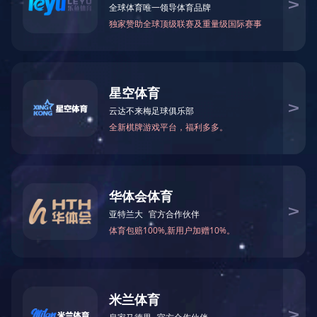
自动灌装机组
→
→
自动流水线组
→
成套设备
→
分类:
全部
给
行业包装方案
→
包装重量:
全部
1g
包装袋形:
全部
三
适用行业:
全部
食
服务热线：
13902302343
新闻推荐
南方区域