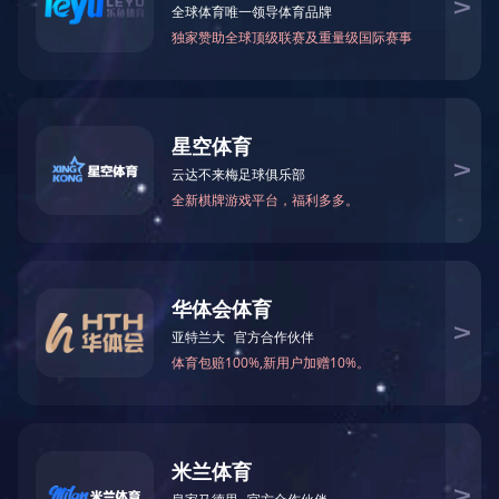
自动灌装机组
→
→
自动流水线组
→
成套设备
→
分类:
全部
粉
行业包装方案
→
自动化程度:
全部
全
包装重量:
全部
1g
包装袋形:
全部
三
服务热线：
13902302343
适用行业:
全部
食