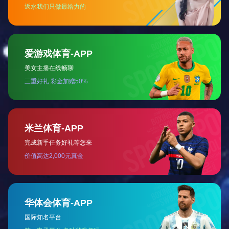
设备简介：
1.自动包装机，可实现自动计量，自动上袋、自动充填、自
流水线作业。
2.
称量机采用立式螺杆给料，由单螺杆构成。螺杆由伺服电机
处理,并输出重量数据显示及控制信号。
3.本机组由备袋库、取袋理袋装置、上袋机械手、夹袋下料
送，袋口定位，预开袋，上袋机械手插刀插入袋口，同时两侧
设备参数：
MCZD-25F
设备型号：
给料方式：单螺旋给料
包装重量(千克)：5～25