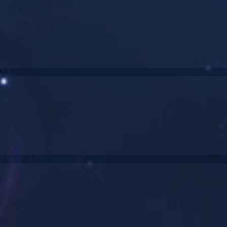
生产，提高产能。
点击次数：
753
发布时间：2025-04-26 15:21:5
更新时间：2025-12-30 16:46:3
咨询热