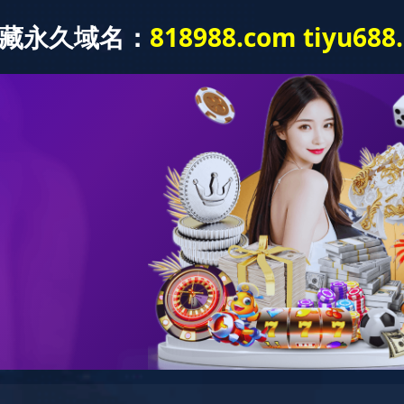
产品中心
技术支持
客户案例
关于我们
机组
MCGD8-200给
迈驰是一家专业生产全自动给
特性定制一对一方案，为您解
产更方便。整厂方案设计，支