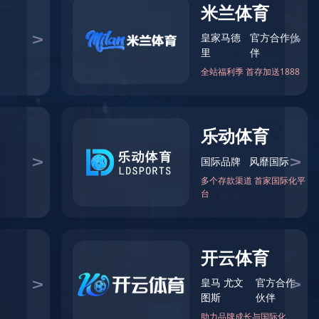
1
2
线：13902302342