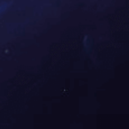
微信咨询
返回顶部