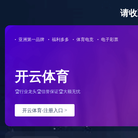
全部分类
开云(中国)
您当前的位置：
开云(中国)
>
给袋包装机组
>
给袋式液体包装