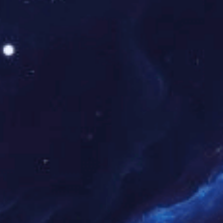
-热封-整形
钮就可同步调节各组夹手
袋或无加料，不封口
选配)
料，符合卫生要求