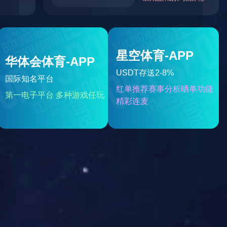
MCGD8-260给袋式线性秤包
MCGD8-300给袋式液体包装
MCGD
装机组
机组