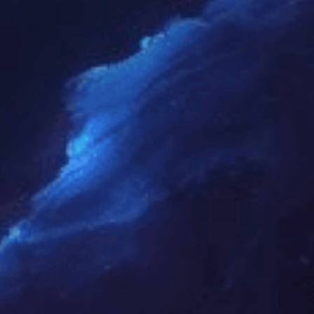
南方区域
北方区域