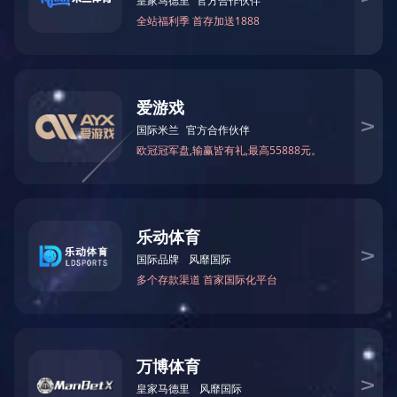
相关推荐
230给袋式组合秤包
MCGD8-200给袋式组合秤包
MCGD8-300给
装机组
装机组
装机组
猜你想搜
颗粒包装机
给袋式包装机
给袋式颗粒包装机
给袋式颗粒灌装机