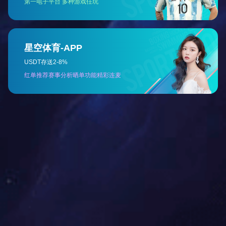
适用袋型：自立袋、拉链袋、斜嘴自立袋、平面袋
袋宽调节：自动调节