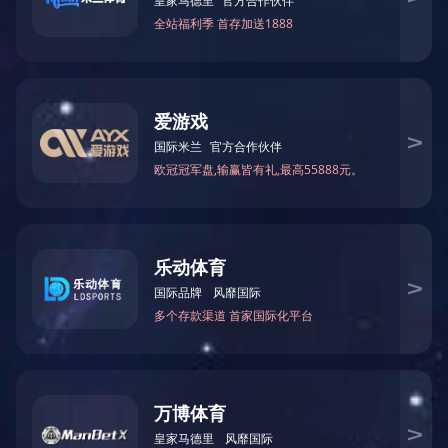
相关推荐
0B立式液体包装机组
MC5000D立式液体包装机组
MC-240YT液
猜你想搜
液体包装机
立式制袋包装机
膏体包装机