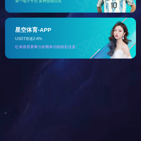
包装重量(千克)：5～25
包装精度：≤±0.1～0.2%
包装速度(包/分)：1.5～2
袋子尺寸(毫米)：L:500～1000
袋子材质：牛皮纸复膜袋、编织袋、塑料袋、编织袋等