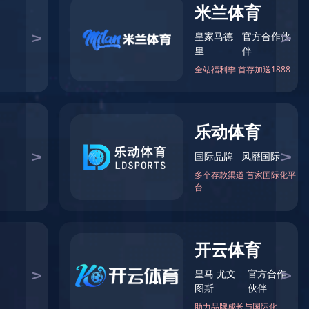
盐片、食盐、糖粉末、花生、饲料、大豆、冷冻蔬
枸杞、核桃、冷冻食品、切片、金银花、黄冰糖等，
可以点击详情了解更多。
7
5
线：13902302342