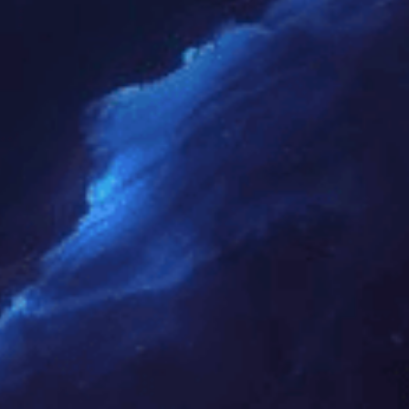
南方区域
北方区域