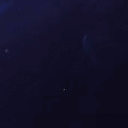
微信咨询
返回顶部