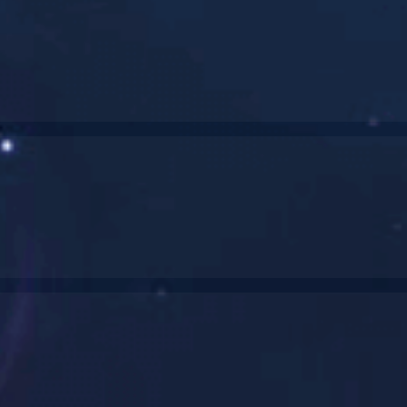
塑料粒子、饲料颗粒、钉子、
菜、小麦、冷冻水果、片碱、
您需求的袋中袋给袋式包装机
点击次数：
1138
发布时间：2025-09-04 16:23:3
更新时间：2026-02-05 13:50:4
咨询热