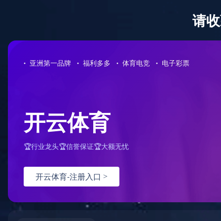
全部分类
开云(中国)
您当前的位置：
开云(中国)
>
行业包装方案
>
食品行业