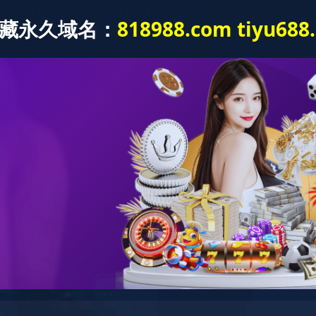
产品中心
技术支持
客户案例
关于我们
二次包装机
迈驰包装设备是一家26年袋
肥、硅石、肥料、白糖、螺帽
剂、钾肥、螺丝、木炭、茶叶