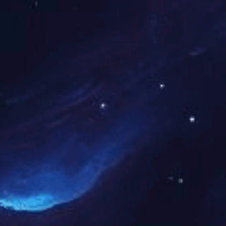
袋宽调节：自动调节