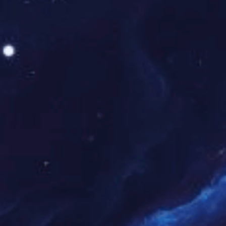
-热封-整形
钮就可同步调节各组夹手
袋或无加料，不封口
选配)
料，符合卫生要求
质膜