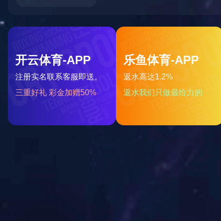
相关推荐
动颗粒包装机
包装自动化生产线
定量粉剂包
猜你想搜
二次包装机
袋中袋包装机
袋中袋给袋式包装机
设备介绍