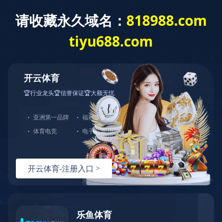
全部分类
开云(中国)
产品中心
您当前的位置：
开云(中国)
>
行业包装方案
>
食品行业