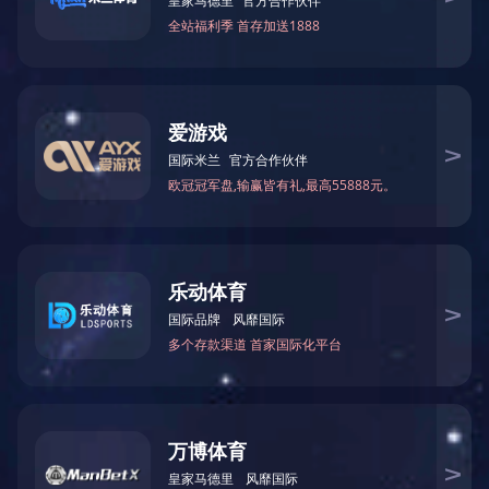
相关推荐
全自动颗粒包装机
包装自动化生产线
猜你想搜
颗粒称重包装机
自动定量称重包装机
25公斤自动称重包装机