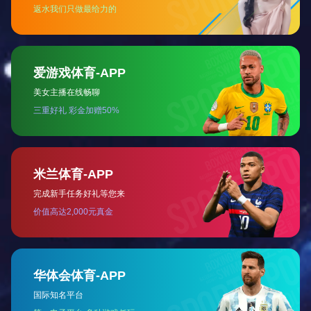
设备简介：
该机组由一台量杯计量机和一台立式卷膜制袋包装机组成，特
摸屏。
设备参数：
设备型号：MC5000DS
袋长范围L×W(mm)：(50～280)×(80～250)
可包装袋型：枕式袋、插脚袋、冲孔袋等
计量范围(g)：100～500(其他重量可订制)
计量精度：1%
包装速度(包/分)：10～80
备注：双列机