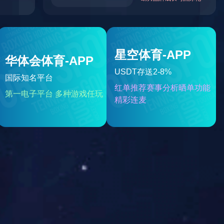
装机
水泥包装机
25公斤颗粒包装机