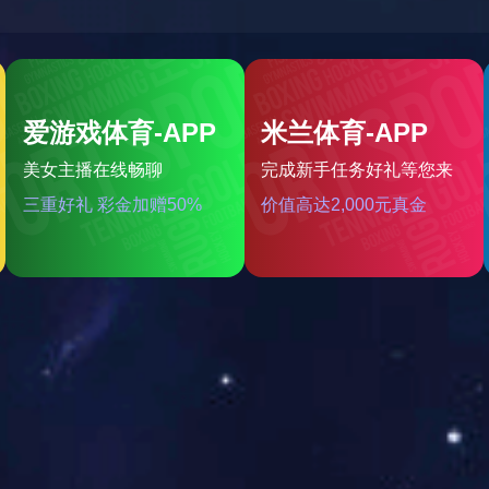
剂包装机
建材包装机
小型小袋粉末包
家