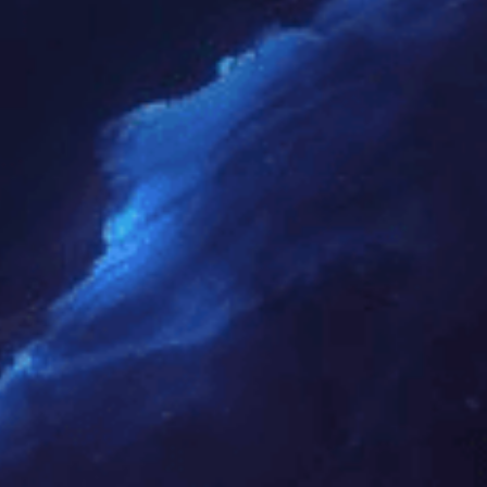
南方区域
北方区域