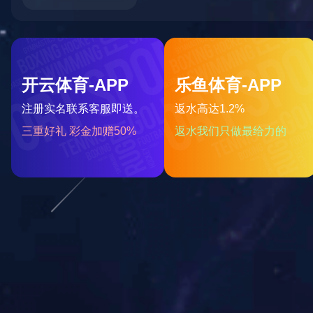
相关推荐
自动颗粒包装机
包装自动化生产线
定量粉
猜你想搜
颗粒全自动包装机
给袋式自动包装机
全自动包装机械设备生产厂
设备介绍