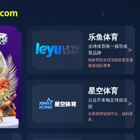
新闻资讯
联系我们
粉体包装机
动称重粉体包装机，25-50公斤抵充自动称重包装机厂
定制一对一方案，高精度计量、无尘化包装。26年包
定生产，提高产能。