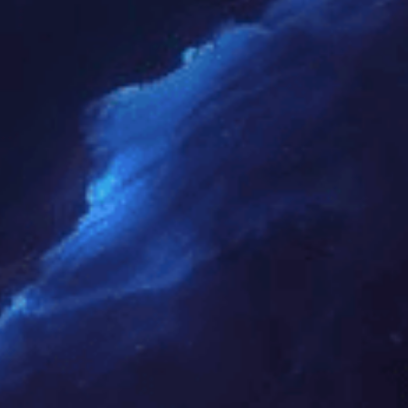
南方区域
北方区域