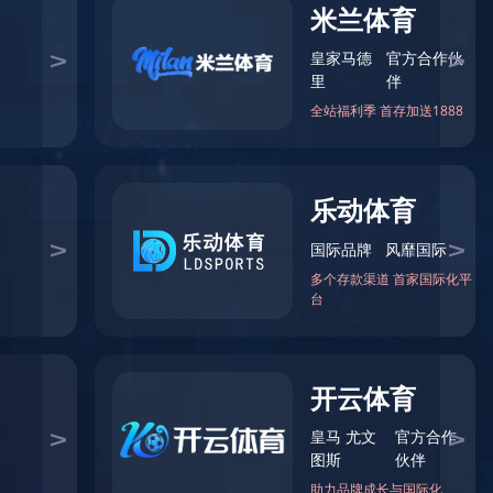
8
1
线：13902302342