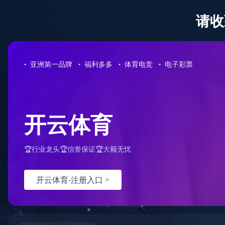
全部分类
开云(中国)
您当前的位置：
开云(中国)
>
行业包装方案
>
食品行业