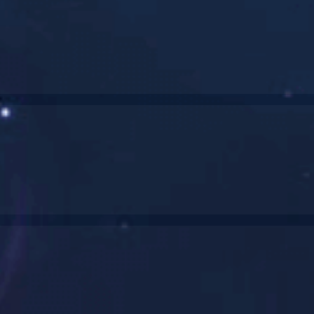
点击次数：
774
发布时间：2025-07-26 14:54:0
更新时间：2026-02-05 13:53:3
咨询热