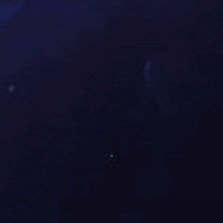
微信咨询
返回顶部