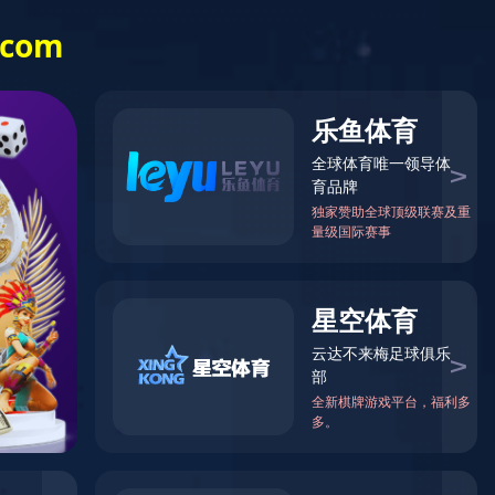
新闻资讯
联系我们
麦片包装机工厂，可包装生燕麦、燕麦胚芽米、燕麦
需求的水果谷物燕麦片包装机、麦片包装机生产线可