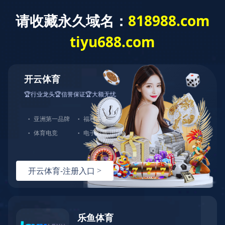
全部分类
开云(中国)
产品中心
您当前的位置：
开云(中国)
>
行业包装方案
>
食品行业