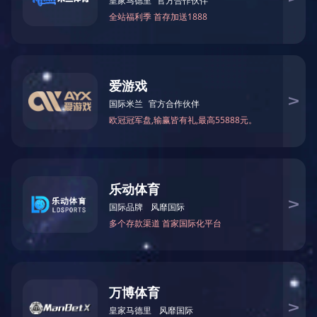
相关推荐
建材包装机
小型小袋粉末包装机
猜你想搜
茶叶包装机
茶叶立式包装机
茶叶包装机设备