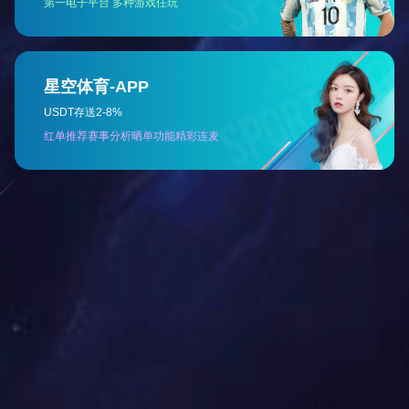
适用袋型：自立袋、拉链袋、斜嘴自立袋、平面袋
袋宽调节：自动调节