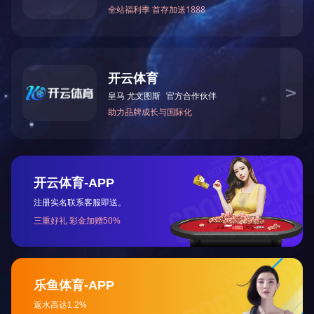
五金螺丝包装
机专属包装方
案-迈驰26
开云