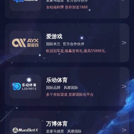
粉料包装常见
南方区域
问题一站式解
决：迈驰四边
北方区域
迈驰自动称重
包装机：高精
微信咨询
度自动定量称
返回顶部
迈驰源头厂家
全自动给袋式
颗粒包装机